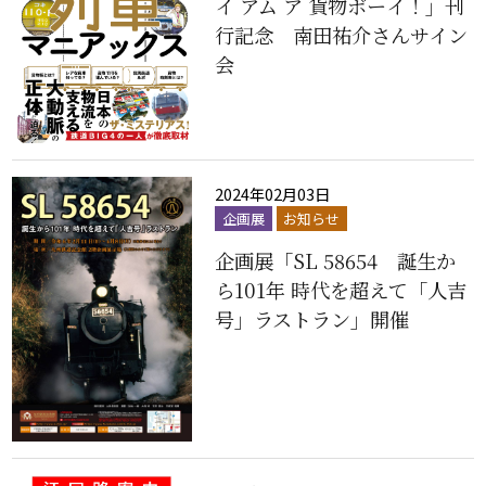
イ アム ア 貨物ボーイ！」刊
行記念 南田祐介さんサイン
会
2024年02月03日
企画展
お知らせ
企画展「SL 58654 誕生か
ら101年 時代を超えて「人吉
号」ラストラン」開催