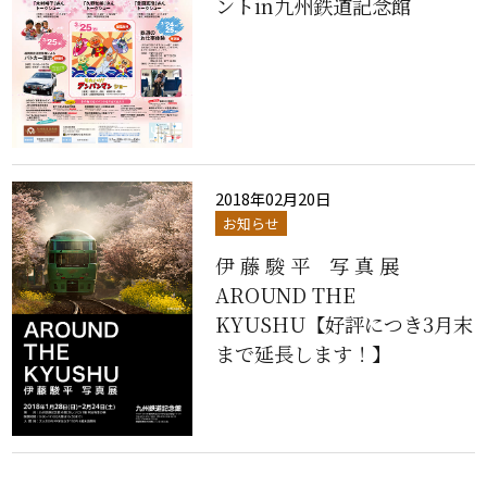
ントin九州鉄道記念館
2018年02月20日
お知らせ
伊 藤 駿 平 写 真 展
AROUND THE
KYUSHU【好評につき3月末
まで延長します！】