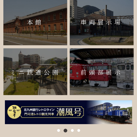
本館
車両展示場
ミニ鉄道公園
前頭部展示