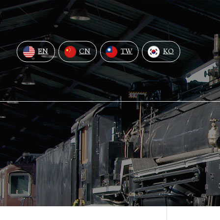
EN
CN
TW
KO