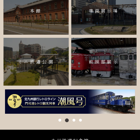
本館
車両展示場
ミニ鉄道公園
前頭部展示