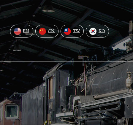
EN
CN
TW
KO