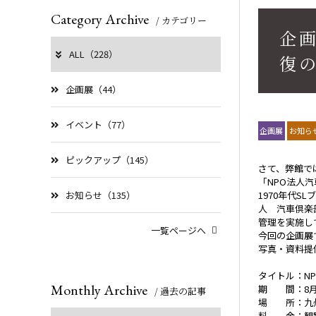
Category Archive
/ カテゴリー
企
ALL（228）
復
企画展（44）
イベント（77）
企画展
お知ら
ピックアップ（145）
さて、弊館で
「NPO法人
お知らせ（135）
1970年代
人 汽車倶楽部
管理を実施し
一覧ページへ
今回の企画展
写真・資料提
タイトル：N
Monthly Archive
期 間：8月3
/ 過去の記事
場 所：九州
料 金：観覧