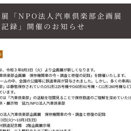
画展「NPO法人汽車倶楽部企画展
の記録」開催のお知らせ
せ
は、令和３年8月3日（火）より企画展が新しくなります。
汽車倶楽部企画展 保存機関車の今・調査と修復の記録」を開催いたします。
SLブームの中、全国の公園等に鉄道車両が貸与されました。しかし、多くの車両
」は静態保存されていたD51形225号機やD60形61号機・C11形260号
ています。
では「汽車倶楽部」の活動を垣間見ることで保存鉄道のご理解を深めていた
供・展示物 協力/NPO法人汽車倶楽部
PO法人汽車倶楽部企画展 保存機関車の今・調査と修復の記録
日(火)～10月3日(日)
鉄道記念館 2階企画展示場
無料 ※入館料のみでご覧いただけます