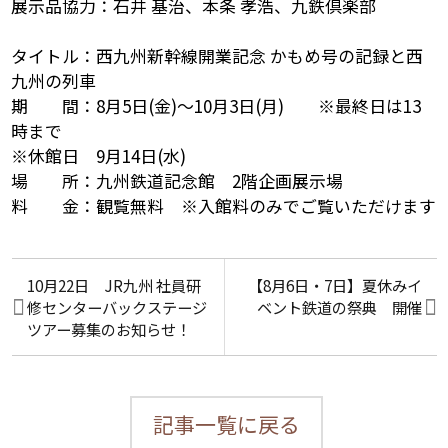
展示品協力：石井 基治、本条 孝浩、九鉄倶楽部
タイトル：西九州新幹線開業記念 かもめ号の記録と西
九州の列車
期 間：8月5日(金)～10月3日(月) ※最終日は13
時まで
※休館日 9月14日(水)
場 所：九州鉄道記念館 2階企画展示場
料 金：観覧無料 ※入館料のみでご覧いただけます
10月22日 JR九州 社員研
【8月6日・7日】夏休みイ
修センターバックステージ
ベント鉄道の祭典 開催
ツアー募集のお知らせ！
記事一覧に戻る