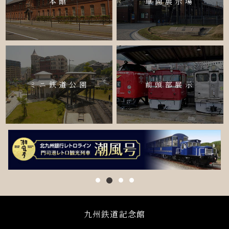
本館
車両展示場
ミニ鉄道公園
前頭部展示
九州鉄道記念館