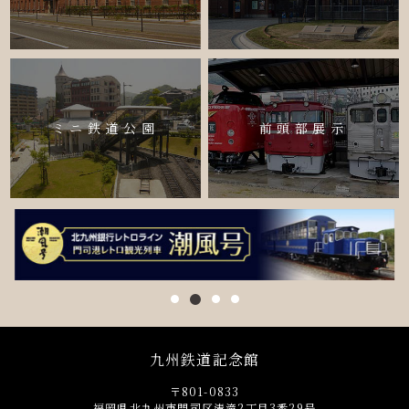
ミニ鉄道公園
前頭部展示
九州鉄道記念館
〒801-0833
福岡県北九州市門司区清滝2丁目3番29号